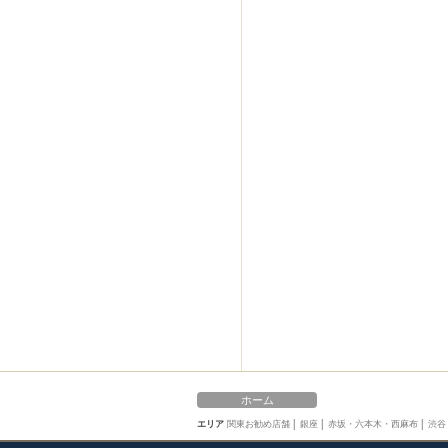
ホーム
エリア
関東お勧め店舗
│
銀座
│
赤坂・六本木・西麻布
│
渋谷