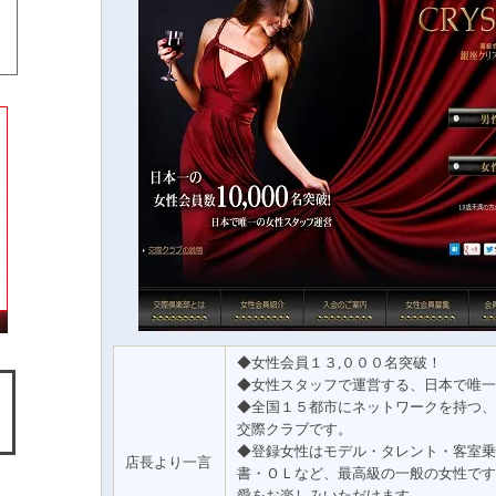
◆女性会員１３,０００名突破！
◆女性スタッフで運営する、日本で唯一
◆全国１５都市にネットワークを持つ、
交際クラブです。
◆登録女性はモデル・タレント・客室乗
店長より一言
書・ＯＬなど、最高級の一般の女性です
愛をお楽しみいただけます。