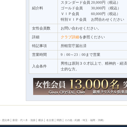
スタンダード会員 20,000円（税込）
紹介料
ゴールド会員 30,000円 （税込）
ＶＩＰ会員 60,000円（税込）
特別ＶＩＰ会員 お問合わせください
女性会員数
お問い合わせください。
詳細
クラブ詳細
を参照ください
特記事項
所轄官庁届出済
営業時間
9：00～23：00まで営業
男性は原則３０才以上で、精神的・経済
入会条件
士的な方。
・恵比寿
│
新宿・代々木・池袋
│
横浜
│
名古屋
│
関西
│
その他（札幌・埼玉・福岡・沖縄）