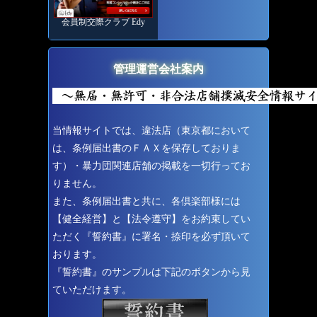
会員制交際クラブ Edy
管理運営会社案内
当情報サイトでは、違法店（東京都において
は、条例届出書のＦＡＸを保存しておりま
す）・暴力団関連店舗の掲載を一切行ってお
りません。
また、条例届出書と共に、各倶楽部様には
【健全経営】と【法令遵守】をお約束してい
ただく『誓約書』に署名・捺印を必ず頂いて
おります。
『誓約書』のサンプルは下記のボタンから見
ていただけます。