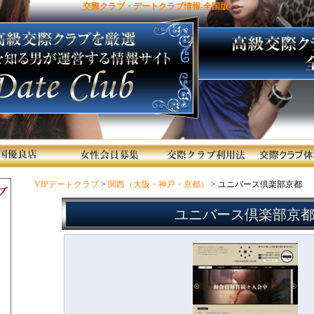
交際クラブ・デートクラブ情報-全国版-
VIPデートクラブ
>
関西（大阪・神戸・京都）
> ユニバース倶楽部京都
ユニバース倶楽部京