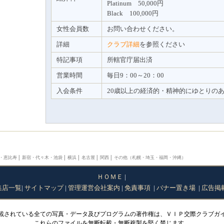
Platinum 50,000円
Black 100,000円
女性会員数
お問い合わせください。
詳細
クラブ詳細
を参照ください
特記事項
所轄官庁届出済
営業時間
毎日9：00～20：00
入会条件
20歳以上の経済的・精神的にゆとりの
・恵比寿
│
新宿・代々木・池袋
│
横浜
│
名古屋
│
関西
│
その他（札幌・埼玉・福岡・沖縄）
ＨＯＭＥ
|
集店一覧
|
サイトマップ
|
管理運営会社案内
|
免責事項
|
バナー置き場
|
広告掲
載されている全ての写真・データ及びプログラムの著作権は、ＶＩＰ交際クラブガ
これらのファイルを無断転載・無断複製を堅く禁じます。