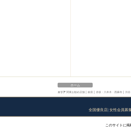
ホーム
エリア
関東お勧め店舗
│
銀座
│
赤坂・六本木・西麻布
│
渋谷
全国優良店
|
女性会員募
このサイトに掲