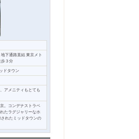
地下通路直結 東京メト
徒歩３分
京ミッドタウン
、アメニティもとても
京。コンデナストラベ
れたラグジャリーなホ
練されたミッドタウンの