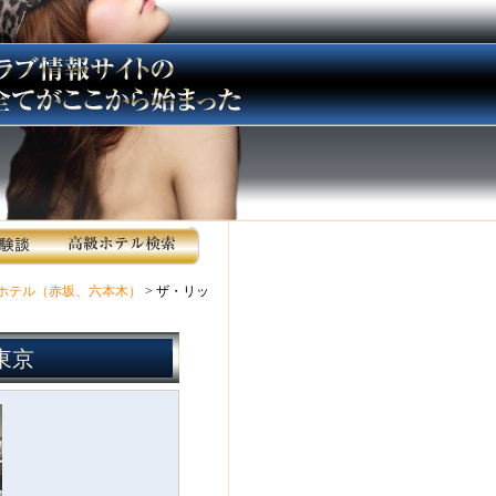
ホテル（赤坂、六本木）
> ザ・リッ
東京