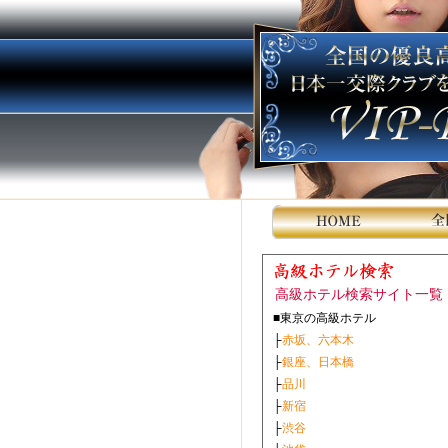
高級ホテル検索サイト一覧
■東京の高級ホテル
├
赤坂、六本木
├
銀座、日本橋
├
品川
├
新宿
├
渋谷