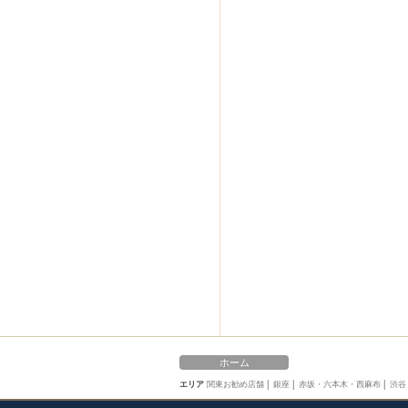
ホーム
エリア
関東お勧め店舗
│
銀座
│
赤坂・六本木・西麻布
│
渋谷