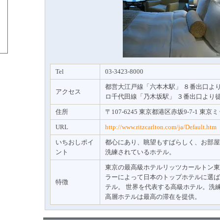
Tel
03-3423-8000
都営大江戸線「六本木駅」 ８番出口より
アクセス
ロ千代田線「乃木坂駅」 ３番出口より
住所
〒107-6245 東京都港区赤坂9-7-1 東
URL
http://www.ritzcarlton.com/ja/Default.htm
いちおしポイ
都心にあり、眺望もすばらしく、お部屋
ント
洗練されているホテル。
東京の最高級ホテルリッツカールトン東
ラーによって日本のトップホテルに選ば
特徴
テル。 世界を代表する高級ホテル。洗
高層ホテルは最高の滞在を提供。