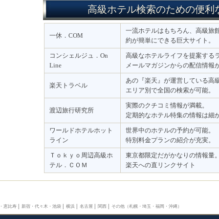
高級ホテル検索のための便利
一流ホテルはもちろん、高級旅
一休．COM
約が簡単にできる巨大サイト。
コンシェルジュ．On
高級なホテルライフを提案する
Line
メールマガジンからの配信情報
あの『楽天』が運営している高
楽天トラベル
エリア別で全国の検索が可能。
実際のクチコミ情報が満載。
渡辺旅行研究所
定期的なホテル特集の情報は細
ワールドホテルホット
世界中のホテルの予約が可能。
ライン
特別料金プランの紹介が充実。
Ｔｏｋｙｏ周辺高級ホ
東京都限定だがかなりの情報量
テル．ＣＯＭ
楽天への直リンクサイト
・恵比寿
│
新宿・代々木・池袋
│
横浜
│
名古屋
│
関西
│
その他（札幌・埼玉・福岡・沖縄）