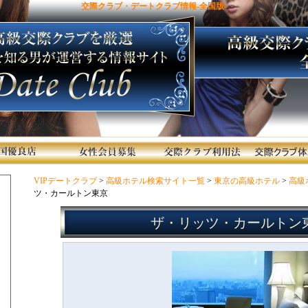
交際クラブ・デートクラブ情報-全国版-
VIPデートクラブ
>
高級ホテル検索サイト一覧
>
東京の高級ホテル
>
高級
ツ・カールトン東京
ザ・リッツ・カールトン